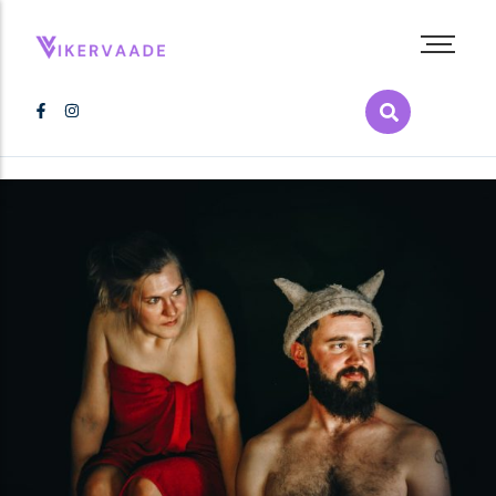
Abieluvõrdsus
Inimõigused
Kultuur
LGBT+ film
LGBT+ raamat
Melu
Poliitika
Pride
Tervis
Vikerkaarepere