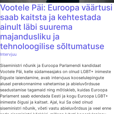
Vootele Päi: Euroopa väärtusi
saab kaitsta ja kehtestada
ainult läbi suurema
majandusliku ja
tehnoloogilise sõltumatuse
Intervjuu
Siseministri nõunik ja Euroopa Parlamendi kandidaat
Vootele Päi, kelle südameasjaks on olnud LGBT+ inimeste
õiguste laiendamine, avab intervjuus kooselulepingute
alusel perekonnanime vahetamise ja abieluvõrdsuse
seadustamise tagamaid ning mõtiskleb, kuidas Euroopa
Parlament saab edendada Eesti ja kogu Euroopa LGBT+
inimeste õigusi ja kaitset. Ajal, kui Sa oled olnud
siseministri nõunik, võeti vastu abieluvõrdsus ja veel enne