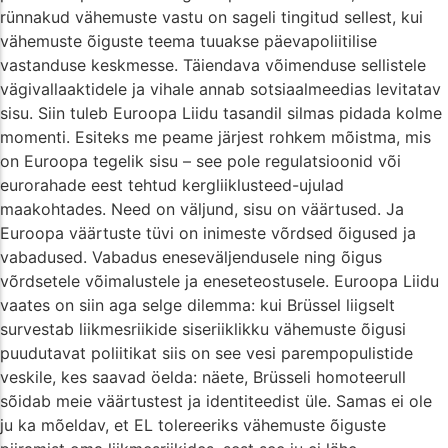
rünnakud vähemuste vastu on sageli tingitud sellest, kui
vähemuste õiguste teema tuuakse päevapoliitilise
vastanduse keskmesse. Täiendava võimenduse sellistele
vägivallaaktidele ja vihale annab sotsiaalmeedias levitatav
sisu. Siin tuleb Euroopa Liidu tasandil silmas pidada kolme
momenti. Esiteks me peame järjest rohkem mõistma, mis
on Euroopa tegelik sisu – see pole regulatsioonid või
eurorahade eest tehtud kergliiklusteed-ujulad
maakohtades. Need on väljund, sisu on väärtused. Ja
Euroopa väärtuste tüvi on inimeste võrdsed õigused ja
vabadused. Vabadus eneseväljendusele ning õigus
võrdsetele võimalustele ja eneseteostusele. Euroopa Liidu
vaates on siin aga selge dilemma: kui Brüssel liigselt
survestab liikmesriikide siseriiklikku vähemuste õigusi
puudutavat poliitikat siis on see vesi parempopulistide
veskile, kes saavad öelda: näete, Brüsseli homoteerull
sõidab meie väärtustest ja identiteedist üle. Samas ei ole
ju ka mõeldav, et EL tolereeriks vähemuste õiguste