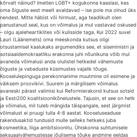
kõrvalt näinud? Imetlen LGBT+ kogukonna kaaslasi, kes
oma õiguste eest meelt avaldavad – ise pole ma olnud üks
nendest. Mitte häbist või hirmust, aga teadlikult olen
panustanud seal, kus on võimalus ja mul vastavad oskused
– olgu ajaleheartiklites või kulisside taga. Kui 2022 suvel
Lauri (Läänemets) oma meeskonda kutsus oligi
otsustamisel kaalukaks argumendiks see, et siseministri ja
sotsiaaldemokraatliku erakonna juhi nõunikuna võib mul
avaneda võimalusi anda olulistel hetkedel vähemuste
õiguste ja vabaduste küsimustes vajalik tõuge.
Kooselulepinguga perekonnanime muutmine oli esimene ja
väiksem proovikivi. Suurem ja märgilisem võimalus
avaneski pärast valimisi kui Reformierakond kutsus sotsid
ja Eesti200 koalitsioonikõnelustele. Tajusin, et see on hetk
ja võimalus, mil tuleb mängida täispangale, sest järgmist
võimalust ei pruugi tulla 4-8 aastat. Kooseluseaduse
rakendusaktid tundusid mulle selleks hetkeks juba
kosmeetika, liiga ambitsioonitu. Ühiskonna suhtumisele
seksuaalvähemustesse jõulisema tõuke andmine eeldas