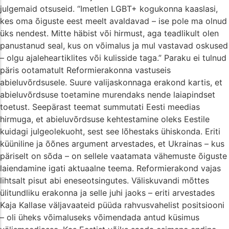
julgemaid otsuseid. “Imetlen LGBT+ kogukonna kaaslasi,
kes oma õiguste eest meelt avaldavad – ise pole ma olnud
üks nendest. Mitte häbist või hirmust, aga teadlikult olen
panustanud seal, kus on võimalus ja mul vastavad oskused
– olgu ajaleheartiklites või kulisside taga.” Paraku ei tulnud
päris ootamatult Reformierakonna vastuseis
abieluvõrdsusele. Suure valijaskonnaga erakond kartis, et
abieluvõrdsuse toetamine murendaks nende laiapindset
toetust. Seepärast teemat summutati Eesti meedias
hirmuga, et abieluvõrdsuse kehtestamine oleks Eestile
kuidagi julgeolekuoht, sest see lõhestaks ühiskonda. Eriti
küüniline ja õõnes argument arvestades, et Ukrainas – kus
päriselt on sõda – on sellele vaatamata vähemuste õiguste
laiendamine igati aktuaalne teema. Reformierakond vajas
lihtsalt pisut abi eneseotsingutes. Väliskuvandi mõttes
ülitundliku erakonna ja selle juhi jaoks – eriti arvestades
Kaja Kallase väljavaateid püüda rahvusvahelist positsiooni
– oli üheks võimaluseks võimendada antud küsimus