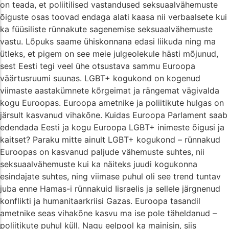
on teada, et poliitilised vastandused seksuaalvähemuste
õiguste osas toovad endaga alati kaasa nii verbaalsete kui
ka füüsiliste rünnakute sagenemise seksuaalvähemuste
vastu. Lõpuks saame ühiskonnana edasi liikuda ning ma
ütleks, et pigem on see meie julgeolekule hästi mõjunud,
sest Eesti tegi veel ühe otsustava sammu Euroopa
väärtusruumi suunas. LGBT+ kogukond on kogenud
viimaste aastakümnete kõrgeimat ja rängemat vägivalda
kogu Euroopas. Euroopa ametnike ja poliitikute hulgas on
järsult kasvanud vihakõne. Kuidas Euroopa Parlament saab
edendada Eesti ja kogu Euroopa LGBT+ inimeste õigusi ja
kaitset? Paraku mitte ainult LGBT+ kogukond – rünnakud
Euroopas on kasvanud paljude vähemuste suhtes, nii
seksuaalvähemuste kui ka näiteks juudi kogukonna
esindajate suhtes, ning viimase puhul oli see trend tuntav
juba enne Hamas-i rünnakuid Iisraelis ja sellele järgnenud
konflikti ja humanitaarkriisi Gazas. Euroopa tasandil
ametnike seas vihakõne kasvu ma ise pole täheldanud –
poliitikute puhul küll. Nagu eelpool ka mainisin, siis