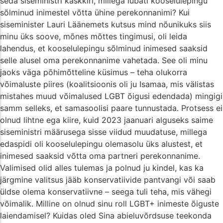
seda siseministri käskkiri, millega lubati kooselulepingu
sõlminud inimestel võtta ühine perekonnanimi? Kui
siseminister Lauri Läänemets kutsus mind nõunikuks siis
minu üks soove, mõnes mõttes tingimusi, oli leida
lahendus, et kooselulepingu sõlminud inimesed saaksid
selle alusel oma perekonnanime vahetada. See oli minu
jaoks väga põhimõtteline küsimus – teha olukorra
võimaluste piires (koalitsioonis oli ju Isamaa, mis välistas
mistahes muud võimalused LGBT õigusi edendada) mingigi
samm selleks, et samasoolisi paare tunnustada. Protsess ei
olnud lihtne ega kiire, kuid 2023 jaanuari alguseks saime
siseministri määrusega sisse viidud muudatuse, millega
edaspidi oli kooselulepingu olemasolu üks alustest, et
inimesed saaksid võtta oma partneri perekonnanime.
Valimised olid alles tulemas ja polnud ju kindel, kas ka
järgmine valitsus jääb konservatiivide pantvangi või saab
üldse olema konservatiivne – seega tuli teha, mis vähegi
võimalik. Milline on olnud sinu roll LGBT+ inimeste õiguste
laiendamisel? Kuidas oled Sina abieluvõrdsuse teekonda