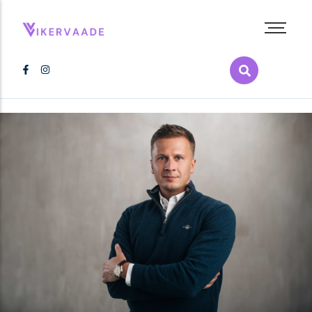
Abieluvõrdsus
Inimõigused
Kultuur
LGBT+ film
LGBT+ raamat
Melu
Poliitika
Pride
Tervis
Vikerkaarepere