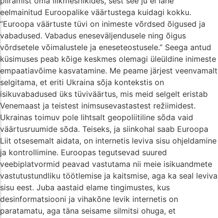
piiramist oma liikmesriikides, sest see ju ei lähe
eelmainitud Euroopalike väärtustega kuidagi kokku.
“Euroopa väärtuste tüvi on inimeste võrdsed õigused ja
vabadused. Vabadus eneseväljendusele ning õigus
võrdsetele võimalustele ja eneseteostusele.” Seega antud
küsimuses peab kõige keskmes olemagi üleüldine inimeste
empaatiavõime kasvatamine. Me peame järjest veenvamalt
selgitama, et eriti Ukraina sõja kontekstis on
isikuvabadused üks tüviväärtus, mis meid selgelt eristab
Venemaast ja teistest inimsusevastastest režiimidest.
Ukrainas toimuv pole lihtsalt geopoliitiline sõda vaid
väärtusruumide sõda. Teiseks, ja siinkohal saab Euroopa
Liit otsesemalt aidata, on internetis leviva sisu ohjeldamine
ja kontrollimine. Euroopas tegutsevad suured
veebiplatvormid peavad vastutama nii meie isikuandmete
vastutustundliku töötlemise ja kaitsmise, aga ka seal leviva
sisu eest. Juba aastaid elame tingimustes, kus
desinformatsiooni ja vihakõne levik internetis on
paratamatu, aga täna seisame silmitsi ohuga, et