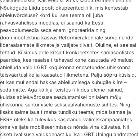
välismeediasse. Kas Eestist võiks saada esimene endine
Nõukogude Liidu poolt okupeeritud riik, mis kehtestab
abieluvõrdsuse? Kord kui see teema oli juba
rahvusvahelises meedias, ei saanud ka Eesti
peavoolumeedia seda enam ignoreerida ning
doominoefektina kasvas Reformierakonnale surve nende
liberaalsemate liikmete ja valijate tiivalt. Oluline, et see sai
tehtud. Küsimus pole kitsalt konkreetsetes samasoolistes
paarides, kes reaalselt tahavad kohe kasutada võimalust
abielluda vaid LGBT kogukonna enesetundes ühiskonna
täisväärtuslike ja kaasatud liikmetena. Palju sõpru küsisid,
et kas mul endal hakkas abiellumisega kuhugile kiire –
seda mitte. Aga kõikjal teistes riikides oleme näinud,
kuidas abieluvõrdsuse seadustamisel on laiem mõju
ühiskonna suhtumisele seksuaalvähemuste suhtes. Ning
lisaks saime laualt maha tundliku teema, mida Isamaa ja
EKRE oleks ka tulevikus kasutanud valimiskampaaniates
oma valijate mobiliseerimiseks nõnda viha külvates. Nii
siseturvalisuse valdkonnast kui ka LGBT Ühingu andmetest