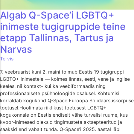
Algab Q-Space’i LGBTQ+
inimeste tugigruppide teine
etapp Tallinnas, Tartus ja
Narvas
Tervis
7. veebruarist kuni 2. maini toimub Eestis 19 tugigruppi
LGBTQ+ inimestele — kolmes linnas, eesti, vene ja inglise
keeles, nii kontakt- kui ka veebiformaadis ning
professionaalsete psühholoogide osalusel. Kohtumisi
korraldab kogukond Q-Space Euroopa Solidaarsuskorpuse
toetusel.Hoolimata riiklikust toetusest LGBTQ+
kogukonnale on Eestis endiselt vähe turvalisi ruume, kus
kvoor-inimesed oleksid tingimusteta aktsepteeritud ja
saaksid end vabalt tunda. Q-Space’i 2025. aastal läbi