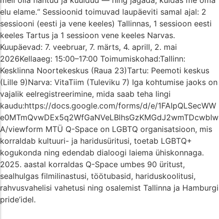
elu elame.“ Sessioonid toimuvad laupäeviti samal ajal: 2
sessiooni (eesti ja vene keeles) Tallinnas, 1 sessioon eesti
keeles Tartus ja 1 sessioon vene keeles Narvas.
Kuupäevad: 7. veebruar, 7. märts, 4. aprill, 2. mai
2026Kellaaeg: 15:00–17:00 Toimumiskohad:Tallinn:
Kesklinna Noortekeskus (Raua 23)Tartu: Peemoti keskus
(Lille 9)Narva: VitaTiim (Tuleviku 7) Iga kohtumise jaoks on
vajalik eelregistreerimine, mida saab teha lingi
kaudu:https://docs.google.com/forms/d/e/1FAIpQLSecWW
e0MTmQvwDEx5q2WfGaNVeLBlhsGzKMGdJ2wmTDcwbIw
A/viewform MTÜ Q-Space on LGBTQ organisatsioon, mis
korraldab kultuuri- ja haridusüritusi, toetab LGBTQ+
kogukonda ning edendab dialoogi laiema ühiskonnaga.
2025. aastal korraldas Q-Space umbes 90 üritust,
sealhulgas filmilinastusi, töötubasid, hariduskoolitusi,
rahvusvahelisi vahetusi ning osalemist Tallinna ja Hamburgi
pride’idel.