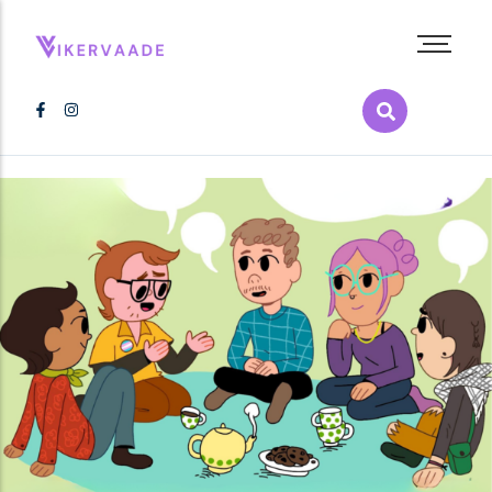
Abieluvõrdsus
Inimõigused
Kultuur
LGBT+ film
LGBT+ raamat
Melu
Poliitika
Pride
Tervis
Vikerkaarepere