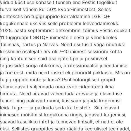
viidud küsitluse kohaselt tunneb end Eestis tegelikult
turvaliselt vähem kui 50% kvoor-inimestest. Selles
kontekstis on tugigruppide korraldamine LGBTQ+
kogukonnale üks viis selle probleemi leevendamiseks.
2025. aasta septembrist detsembrini toimus Eestis edukalt
11 tugigruppi LGBTQ+ inimestele eesti ja vene keeles
Tallinnas, Tartus ja Narvas. Need osutusid väga nõutuks:
keskmine osalejate arv oli 7–10 inimest sessiooni kohta
ning kohtumised said osalejatelt palju positiivset
tagasisidet sooja õhkkonna, professionaalse juhendamise
ja toe eest, mida need raskel eluperioodil pakkusid. Mis on
tugigruppide mõte ja kasu? Psühholoogilised grupid
võimaldavad väljendada oma kvoor-identiteeti ilma
hirmuta. Need aitavad vähendada ärevuse ja üksinduse
tunnet ning pakuvad ruumi, kus saab jagada kogemusi,
leida tuge — ja pakkuda seda ka teistele. Siin leiavad
inimesed mõistmist kogukonna ringis, jagavad kogemusi,
saavad kasulikku infot ja tunnevad lihtsalt, et nad ei ole
üksi. Sellistes gruppides saab rääkida keerulistel teemadel,