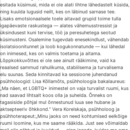
esitada küsimusi, mida ei ole alati lihtne lähedastelt küsida,
ning kuulda lugusid neilt, kes on läbinud sarnase tee.
Lisaks emotsionaalsele toele aitavad grupid toime tulla
igapäevaste raskustega — alates vähemusstressist ja
üksindusest kuni tervise, töö ja peresuhetega seotud
küsimusteni. Osalemine tugevdab enesekindlust, vähendab
isolatsioonitunnet ja loob kogukonnatunde — kui lähedal
on inimesed, kes on valmis toetama ja aitama.
Lõppkokkuvõttes ei ole see ainult rääkimine, vaid ka
reaalsed sammud rahulikuma, stabiilsema ja turvalisema
elu suunas. Seda kinnitavad ka sessioone juhendanud
psühholoogid: Lisa Kõllamõts, psühholoogia bakalaureus:
„Ma näen, et LGBTQ+ inimestel on vaja turvalist ruumi, kus
nad saavad lihtsalt koos olla ja suhelda. Õnneks on
tagasiside põhjal mul õnnestunud luua see hubane ja
aktsepteeriv õhkkond.“ Vera Korelskaja, psühholoog ja
psühhoterapeut:„Minu jaoks on need kohtumised eelkõige
ruumi loomine, kus me saame rääkida. Just see võimaldab
meil olla nähtud ja kuuldud — ning jagada, kuidas me oma