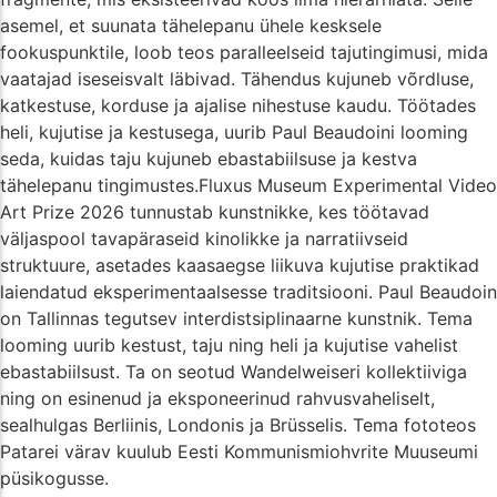
asemel, et suunata tähelepanu ühele kesksele
fookuspunktile, loob teos paralleelseid tajutingimusi, mida
vaatajad iseseisvalt läbivad. Tähendus kujuneb võrdluse,
katkestuse, korduse ja ajalise nihestuse kaudu. Töötades
heli, kujutise ja kestusega, uurib Paul Beaudoini looming
seda, kuidas taju kujuneb ebastabiilsuse ja kestva
tähelepanu tingimustes.Fluxus Museum Experimental Video
Art Prize 2026 tunnustab kunstnikke, kes töötavad
väljaspool tavapäraseid kinolikke ja narratiivseid
struktuure, asetades kaasaegse liikuva kujutise praktikad
laiendatud eksperimentaalsesse traditsiooni. Paul Beaudoin
on Tallinnas tegutsev interdistsiplinaarne kunstnik. Tema
looming uurib kestust, taju ning heli ja kujutise vahelist
ebastabiilsust. Ta on seotud Wandelweiseri kollektiiviga
ning on esinenud ja eksponeerinud rahvusvaheliselt,
sealhulgas Berliinis, Londonis ja Brüsselis. Tema fototeos
Patarei värav kuulub Eesti Kommunismiohvrite Muuseumi
püsikogusse.