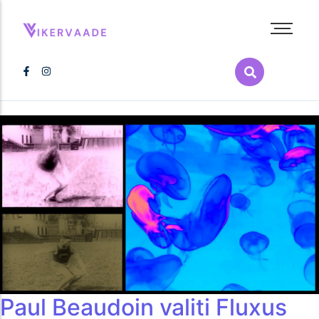
Abieluvõrdsus
Inimõigused
Kultuur
LGBT+ film
LGBT+ raamat
Melu
Poliitika
Pride
Tervis
Vikerkaarepere
Paul Beaudoin valiti Fluxus