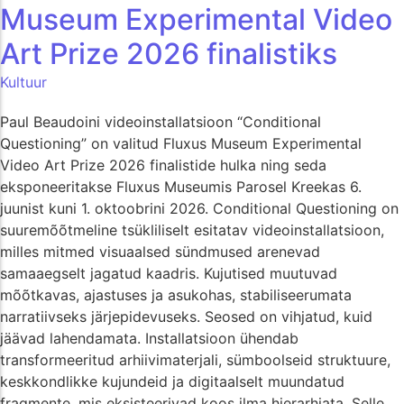
Museum Experimental Video
Art Prize 2026 finalistiks
Kultuur
Paul Beaudoini videoinstallatsioon “Conditional
Questioning” on valitud Fluxus Museum Experimental
Video Art Prize 2026 finalistide hulka ning seda
eksponeeritakse Fluxus Museumis Parosel Kreekas 6.
juunist kuni 1. oktoobrini 2026. Conditional Questioning on
suuremõõtmeline tsükliliselt esitatav videoinstallatsioon,
milles mitmed visuaalsed sündmused arenevad
samaaegselt jagatud kaadris. Kujutised muutuvad
mõõtkavas, ajastuses ja asukohas, stabiliseerumata
narratiivseks järjepidevuseks. Seosed on vihjatud, kuid
jäävad lahendamata. Installatsioon ühendab
transformeeritud arhiivimaterjali, sümboolseid struktuure,
keskkondlikke kujundeid ja digitaalselt muundatud
fragmente, mis eksisteerivad koos ilma hierarhiata. Selle