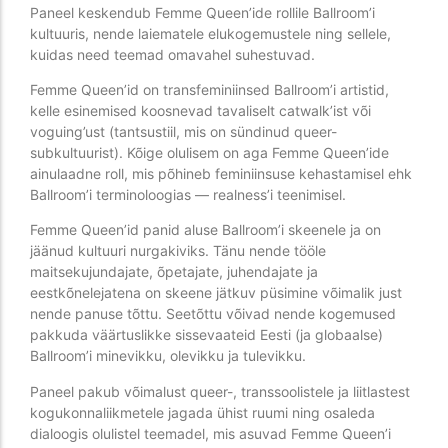
Paneel keskendub Femme Queen’ide rollile Ballroom’i
kultuuris, nende laiematele elukogemustele ning sellele,
kuidas need teemad omavahel suhestuvad.
Femme Queen’id on transfeminiinsed Ballroom’i artistid,
kelle esinemised koosnevad tavaliselt catwalk’ist või
voguing’ust (tantsustiil, mis on sündinud queer-
subkultuurist). Kõige olulisem on aga Femme Queen’ide
ainulaadne roll, mis põhineb feminiinsuse kehastamisel ehk
Ballroom’i terminoloogias — realness’i teenimisel.
Femme Queen’id panid aluse Ballroom’i skeenele ja on
jäänud kultuuri nurgakiviks. Tänu nende tööle
maitsekujundajate, õpetajate, juhendajate ja
eestkõnelejatena on skeene jätkuv püsimine võimalik just
nende panuse tõttu. Seetõttu võivad nende kogemused
pakkuda väärtuslikke sissevaateid Eesti (ja globaalse)
Ballroom’i minevikku, olevikku ja tulevikku.
Paneel pakub võimalust queer-, transsoolistele ja liitlastest
kogukonnaliikmetele jagada ühist ruumi ning osaleda
dialoogis olulistel teemadel, mis asuvad Femme Queen’i