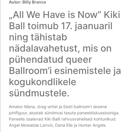
Autor: Billy Branca
„All We Have is Now“ Kiki
Ball toimub 17. jaanuaril
ning tähistab
nädalavahetust, mis on
pühendatud queer
Ballroom’i esinemistele ja
kogukondlikele
sündmustele.
Amalov Mana, drag-artist ja Eesti ballroom’i skeene
juhtfiguur, alustab sündmusi tasuta paneeldiskussiooniga.
Paneelis osalevad Kiki Balli rahvusvahelised kohtunikud:
Angel Mowalola Lanvin, Dana Elle ja Hunter Angels.