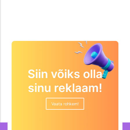
Siin võiks olla
sinu reklaam!
Vaata rohkem!