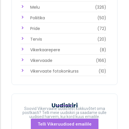
Melu
(326)
Poliitika
(50)
Pride
(72)
Tervis
(20)
Vikerkaarepere
(8)
Vikervaade
(166)
Vikervaate fotokonkurss
(10)
Uudiskiri
Soovid Vikervaate uudistest kokkuvõtet oma
postkasti? Telli meie uudiskiri ja saadame sulle
uudised harvem, kui kord kuus emailile.
Telli Vikeruudised emailile