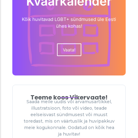
Kväärkalender
Kõik huvitavad LGBT+ sündmused üle Eesti
ühes kohas!
Vaata!
Teeme koos Vikervaate!
Saada meile uudis või arvamusartikkel,
illustratsioon, foto või video, teade
eelseisvast sündmusest või muust
toredast, mis on väärtuslik ja huvipakkuv
meie kogukonnale. Oodatud on kõik hea
ja huvitav!