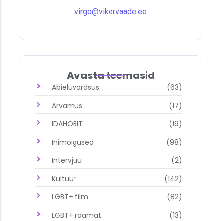
virgo@vikervaade.ee
Avasta teemasid
Abieluvõrdsus
(63)
Arvamus
(17)
IDAHOBIT
(19)
Inimõigused
(98)
Intervjuu
(2)
Kultuur
(142)
LGBT+ film
(82)
LGBT+ raamat
(13)