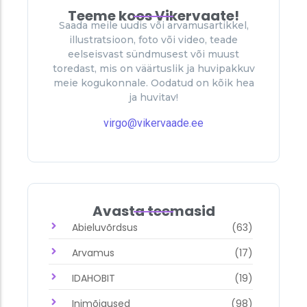
Teeme koos Vikervaate!
Saada meile uudis või arvamusartikkel,
illustratsioon, foto või video, teade
eelseisvast sündmusest või muust
toredast, mis on väärtuslik ja huvipakkuv
meie kogukonnale. Oodatud on kõik hea
ja huvitav!
virgo@vikervaade.ee
Avasta teemasid
Abieluvõrdsus
(63)
Arvamus
(17)
IDAHOBIT
(19)
Inimõigused
(98)