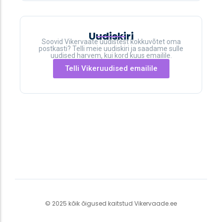
Uudiskiri
Soovid Vikervaate uudistest kokkuvõtet oma
postkasti? Telli meie uudiskiri ja saadame sulle
uudised harvem, kui kord kuus emailile.
Telli Vikeruudised emailile
© 2025 kõik õigused kaitstud Vikervaade.ee