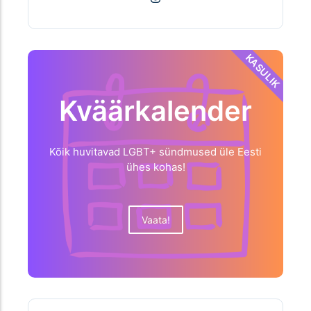
KASULIK
Kväärkalender
Kõik huvitavad LGBT+ sündmused üle Eesti
ühes kohas!
Vaata!