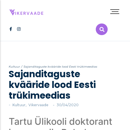
Abieluvõrdsus
Inimõigused
Kultuur
LGBT+ film
LGBT+ raamat
Kultuur
/
Sajanditaguste kvääride lood Eesti trükimeedias
Sajanditaguste
Melu
Poliitika
kvääride lood Eesti
Pride
trükimeedias
Tervis
Vikerkaarepere
-
-
Kultuur
,
Vikervaade
30/04/2020
Tartu Ülikooli doktorant