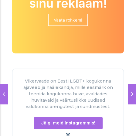
sinu reklaam!
Vaata rohkem!
Vikervaade on Eesti LGBT+ kogukonna
ajaveeb ja häälekandja, mille eesmärk on
teenida kogukonna huve, avaldades
huvitavaid ja väärtuslikke uudised
valdkonna arengutest ja sündmustest.
Jälgi meid Instagrammis!