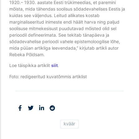
1920.– 1930. aastate Eesti trükimeedias, et paremini
mõista, mida tähendas soolisus sõdadevahelises Eestis ja
kuidas see väljendus. Leitud allikates kostab
marginaliseeritud inimeste endi häält harva ning paljud
soolisuse mitmekesisust puudutavad mõisted olid sel
perioodil defineerimata. See tekitab tänapäeva ja
sõdadevahelise perioodi vahele epistemoloogilise lõhe,
mida püüan artikliga leevendada,” kirjutab artikli autor
Rebeka Põldsam.
Loe täispikka artiklit
siit
.
Foto: redigeeritud kuvatõmmis artiklist
kväär