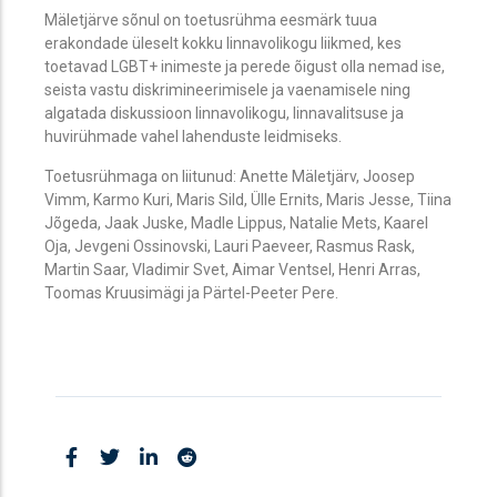
Mäletjärve sõnul on toetusrühma eesmärk tuua
erakondade üleselt kokku linnavolikogu liikmed, kes
toetavad LGBT+ inimeste ja perede õigust olla nemad ise,
seista vastu diskrimineerimisele ja vaenamisele ning
algatada diskussioon linnavolikogu, linnavalitsuse ja
huvirühmade vahel lahenduste leidmiseks.
Toetusrühmaga on liitunud: Anette Mäletjärv, Joosep
Vimm, Karmo Kuri, Maris Sild, Ülle Ernits, Maris Jesse, Tiina
Jõgeda, Jaak Juske, Madle Lippus, Natalie Mets, Kaarel
Oja, Jevgeni Ossinovski, Lauri Paeveer, Rasmus Rask,
Martin Saar, Vladimir Svet, Aimar Ventsel, Henri Arras,
Toomas Kruusimägi ja Pärtel-Peeter Pere.