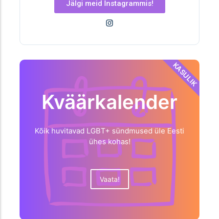
Jälgi meid Instagrammis!
KASULIK
Kväärkalender
Kõik huvitavad LGBT+ sündmused üle Eesti
ühes kohas!
Vaata!