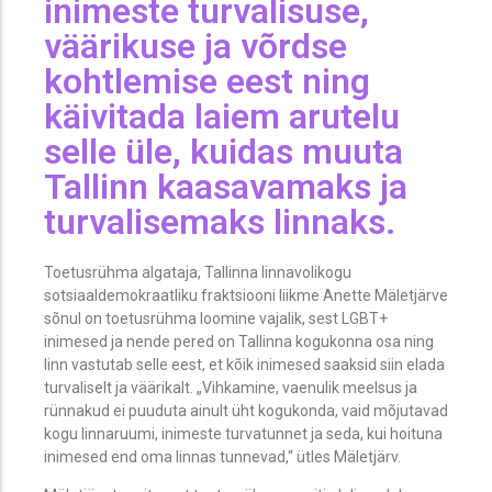
inimeste turvalisuse,
väärikuse ja võrdse
kohtlemise eest ning
käivitada laiem arutelu
selle üle, kuidas muuta
Tallinn kaasavamaks ja
turvalisemaks linnaks.
Toetusrühma algataja, Tallinna linnavolikogu
sotsiaaldemokraatliku fraktsiooni liikme Anette Mäletjärve
sõnul on toetusrühma loomine vajalik, sest LGBT+
inimesed ja nende pered on Tallinna kogukonna osa ning
linn vastutab selle eest, et kõik inimesed saaksid siin elada
turvaliselt ja väärikalt. „Vihkamine, vaenulik meelsus ja
rünnakud ei puuduta ainult üht kogukonda, vaid mõjutavad
kogu linnaruumi, inimeste turvatunnet ja seda, kui hoituna
inimesed end oma linnas tunnevad,“ ütles Mäletjärv.