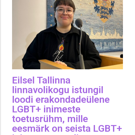
Eilsel Tallinna
linnavolikogu istungil
loodi erakondadeülene
LGBT+ inimeste
toetusrühm, mille
eesmärk on seista LGBT+