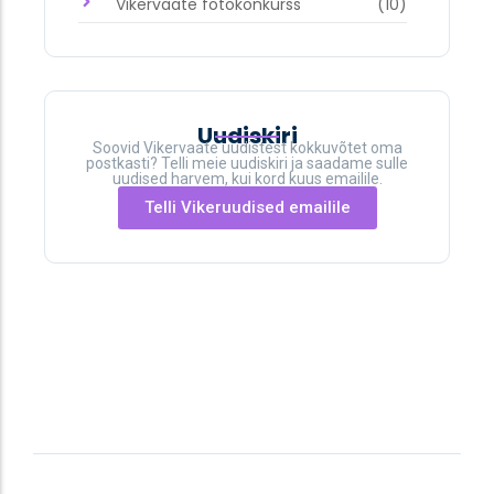
Vikervaate fotokonkurss
(10)
Uudiskiri
Soovid Vikervaate uudistest kokkuvõtet oma
postkasti? Telli meie uudiskiri ja saadame sulle
uudised harvem, kui kord kuus emailile.
Telli Vikeruudised emailile