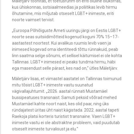
Mäletjärv toonitas, et toetusrühm on eriti oluline olukorras,
kus ühiskonnas, sotsiaalmeedias ja poliitikas levib hirmu
õhutamine, mis mõjutab otseselt LGBT+ inimeste, eriti
noorte vaimset tervist.
„Euroopa Põhiõiguste Ameti uuringu järgi on Eestis LGBT+
noorte seas suitsiidimõtteid kogenud koguni 70% 15–17-
aastastest noortest. Kui avalikus ruumis levib vaen ja
inimesed kogevad oma identiteedi tõttu rünnakuid, peab
linn saatma selge sõnumi, et sellisel käitumisel ei ole kohta
Tallinnas. LGBT+ inimesed ei peaks tundma hirmu, häbi
ega masendust selle pärast, kes nad on,“ ütles Mäletjärv.
Mäletjärv lisas, et viimastel aastatel on Tallinnas toimunud
mitu tõsist LGBT+ inimeste vastu suunatud
vägivallajuhtumit. „2026. aastal rünnati Mustamäel
bussipeatuses transnaist. Samuti peksid võõrad mehed
Mustamäel kahte noort naist, kes olid paar, ning üks
ründajatest üritas üht naist kägistada. 2022. aastal tapeti
Raekoja platsi korteris turistist transnaine. Vaen LGBT+
inimeste vastu ei ole abstraktne probleem, vaid puudutab
otseselt inimeste turvalisust ja elu.“