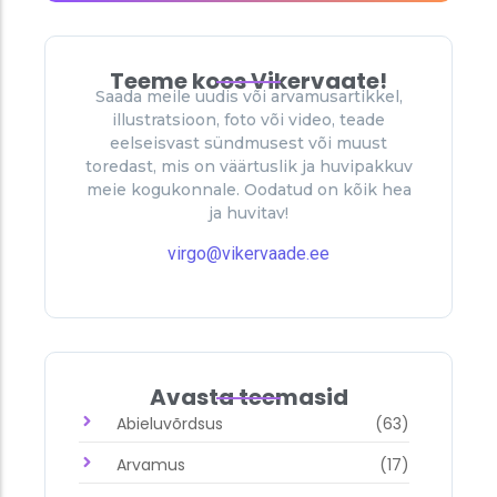
Teeme koos Vikervaate!
Saada meile uudis või arvamusartikkel,
illustratsioon, foto või video, teade
eelseisvast sündmusest või muust
toredast, mis on väärtuslik ja huvipakkuv
meie kogukonnale. Oodatud on kõik hea
ja huvitav!
virgo@vikervaade.ee
Avasta teemasid
Abieluvõrdsus
(63)
Arvamus
(17)