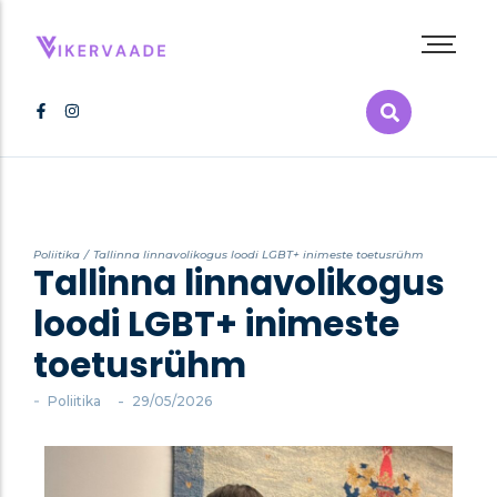
Abieluvõrdsus
Inimõigused
Kultuur
LGBT+ film
LGBT+ raamat
Poliitika
/
Tallinna linnavolikogus loodi LGBT+ inimeste toetusrühm
Tallinna linnavolikogus
Melu
Poliitika
loodi LGBT+ inimeste
Pride
toetusrühm
Tervis
Vikerkaarepere
-
-
Poliitika
29/05/2026