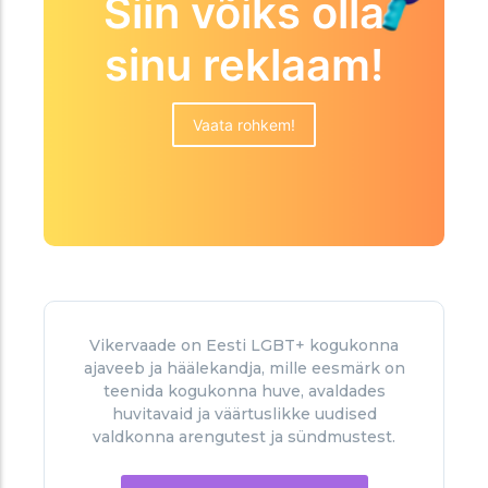
Siin võiks olla
sinu reklaam!
Vaata rohkem!
Vikervaade on Eesti LGBT+ kogukonna
ajaveeb ja häälekandja, mille eesmärk on
teenida kogukonna huve, avaldades
huvitavaid ja väärtuslikke uudised
valdkonna arengutest ja sündmustest.