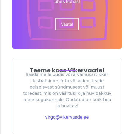
ühes kohas!
Vaata!
Teeme koos Vikervaate!
Saada meile uudis või arvamusartikkel,
illustratsioon, foto või video, teade
eelseisvast sündmusest või muust
toredast, mis on väärtuslik ja huvipakkuv
meie kogukonnale. Oodatud on kõik hea
ja huvitav!
virgo@vikervaade.ee