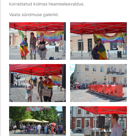
korraldatud kolmas heameeleavaldus.
Vaata sündmuse galeriid.