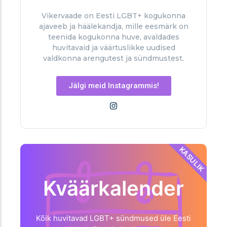
Vikervaade on Eesti LGBT+ kogukonna
ajaveeb ja häälekandja, mille eesmärk on
teenida kogukonna huve, avaldades
huvitavaid ja väärtuslikke uudised
valdkonna arengutest ja sündmustest.
Jälgi meid Instagrammis!
KASULIK
Kväärkalender
Kõik huvitavad LGBT+ sündmused üle Eesti