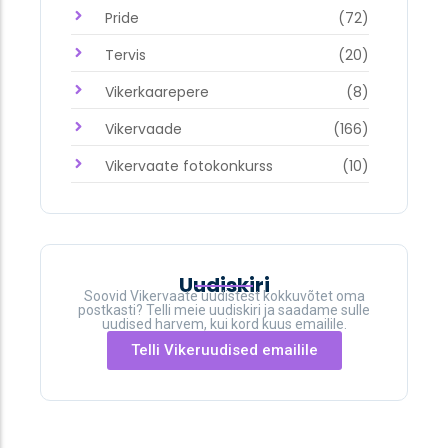
Pride
(72)
Tervis
(20)
Vikerkaarepere
(8)
Vikervaade
(166)
Vikervaate fotokonkurss
(10)
Uudiskiri
Soovid Vikervaate uudistest kokkuvõtet oma
postkasti? Telli meie uudiskiri ja saadame sulle
uudised harvem, kui kord kuus emailile.
Telli Vikeruudised emailile