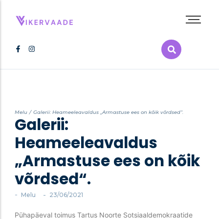
Abieluvõrdsus
Inimõigused
Kultuur
LGBT+ film
LGBT+ raamat
Melu
/
Galerii: Heameeleavaldus „Armastuse ees on kõik võrdsed“.
Galerii:
Melu
Poliitika
Heameeleavaldus
Pride
„Armastuse ees on kõik
Tervis
võrdsed“.
Vikerkaarepere
-
-
Melu
23/06/2021
Pühapäeval toimus Tartus Noorte Sotsiaaldemokraatide