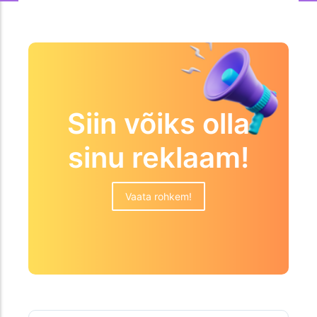
Siin võiks olla
sinu reklaam!
Vaata rohkem!