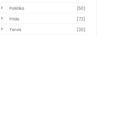
Poliitika
(50)
Pride
(72)
Tervis
(20)
Vikerkaarepere
(8)
Vikervaade
(166)
Vikervaate fotokonkurss
(10)
Uudiskiri
Soovid Vikervaate uudistest kokkuvõtet oma
postkasti? Telli meie uudiskiri ja saadame sulle
uudised harvem, kui kord kuus emailile.
Telli Vikeruudised emailile