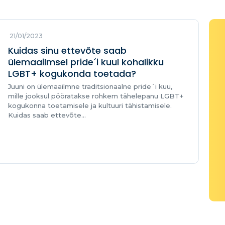
21/01/2023
Kuidas sinu ettevõte saab
ülemaailmsel pride´i kuul kohalikku
LGBT+ kogukonda toetada?
Juuni on ülemaailmne traditsionaalne pride´i kuu,
mille jooksul pööratakse rohkem tähelepanu LGBT+
kogukonna toetamisele ja kultuuri tähistamisele.
Kuidas saab ettevõte...