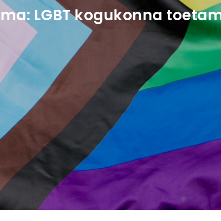
ema:
LGBT kogukonna toetam