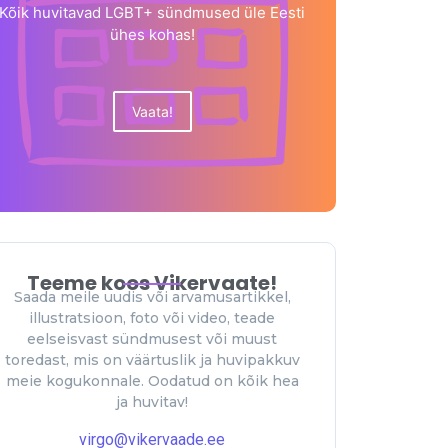
Kõik huvitavad LGBT+ sündmused üle Eesti
ühes kohas!
Vaata!
Teeme koos Vikervaate!
Saada meile uudis või arvamusartikkel,
illustratsioon, foto või video, teade
eelseisvast sündmusest või muust
toredast, mis on väärtuslik ja huvipakkuv
meie kogukonnale. Oodatud on kõik hea
ja huvitav!
virgo@vikervaade.ee