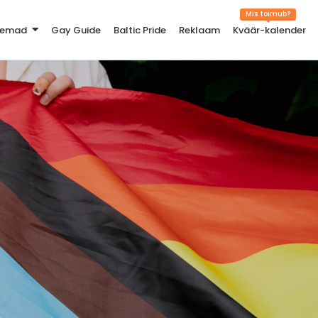
Mis toimub?
teemad
Gay Guide
Baltic Pride
Reklaam
Kväär-kalender