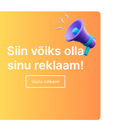
Siin võiks olla
sinu reklaam!
Vaata rohkem!