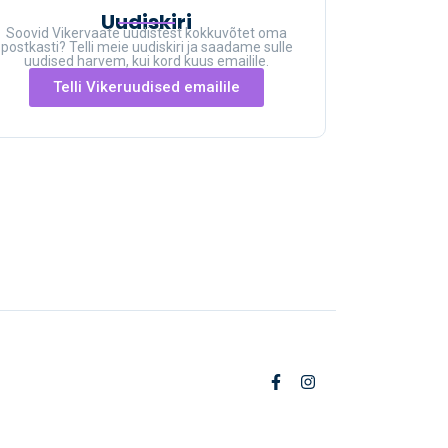
Uudiskiri
Soovid Vikervaate uudistest kokkuvõtet oma
postkasti? Telli meie uudiskiri ja saadame sulle
uudised harvem, kui kord kuus emailile.
Telli Vikeruudised emailile