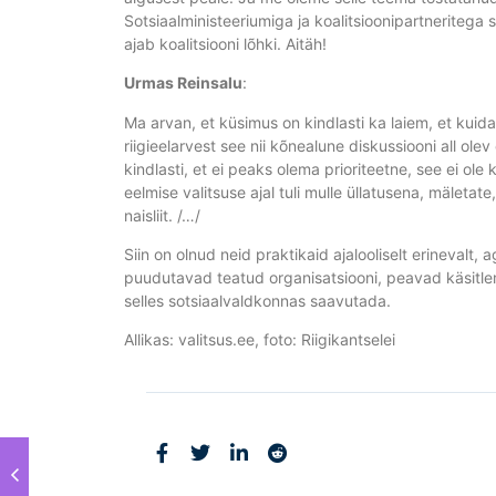
Sotsiaalministeeriumiga ja koalitsioonipartneritega 
ajab koalitsiooni lõhki. Aitäh!
Urmas Reinsalu
:
Ma arvan, et küsimus on kindlasti ka laiem, et kuid
riigieelarvest see nii kõnealune diskussiooni all ole
kindlasti, et ei peaks olema prioriteetne, see ei ole
eelmise valitsuse ajal tuli mulle üllatusena, mäletat
naisliit. /…/
Siin on olnud neid praktikaid ajalooliselt erinevalt,
puudutavad teatud organisatsiooni, peavad käsitlema
selles sotsiaalvaldkonnas saavutada.
Allikas: valitsus.ee, foto: Riigikantselei