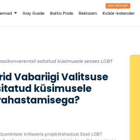
Mis toimub?
teemad
Gay Guide
Baltic Pride
Reklaam
Kväär-kalender
ressikonverentsil esitatud küsimusele seoses LGBT
id Vabariigi Valitsuse
sitatud küsimusele
 rahastamisega?
usminister kritiseeris projektirahastust Eesti LGBT